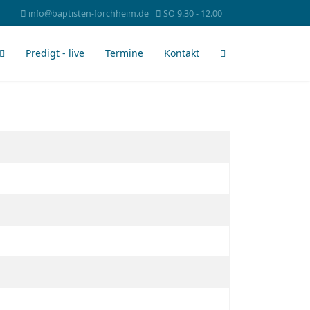
info@baptisten-forchheim.de
SO 9.30 - 12.00
Predigt - live
Termine
Kontakt