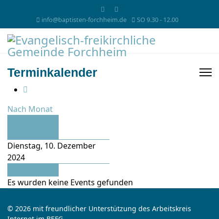
info@baptisten-forchheim.de
SO 9.30 - 12.00
Terminkalender
Nach Monat
Vorheriger
Tag
Dienstag, 10. Dezember
2024
Folgetag
Es wurden keine Events gefunden
© 2026 mit freundlicher Unterstützung des Arbeitskreis
Internet im BEFG