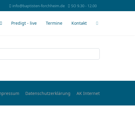
info@baptisten-forchheim.de
SO 9.30 - 12.00
Predigt - live
Termine
Kontakt
mpressum
Datenschutzerklärung
AK Internet